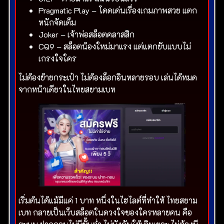
Pragmatic Play – โดดเด่นเรื่องเกมภาพสวย แตก
หนักจัดเต็ม
Joker – เจ้าพ่อสล็อตคลาสสิก
CQ9 – สล็อตน้องใหม่มาแรง แต่แตกยับแบบไม่
เกรงใจใคร
ไม่ต้องย้ายกระเป๋า ไม่ต้องล็อกอินหลายรอบ เล่นได้หมด
จากหน้าเดียวในไทยสยามเบท
เริ่มต้นได้แม้มีแค่ 1 บาท หนึ่งในไฮไลต์ที่ทำให้ ไทยสยาม
เบท กลายเป็นเว็บสล็อตในดวงใจของใครหลายคน คือ