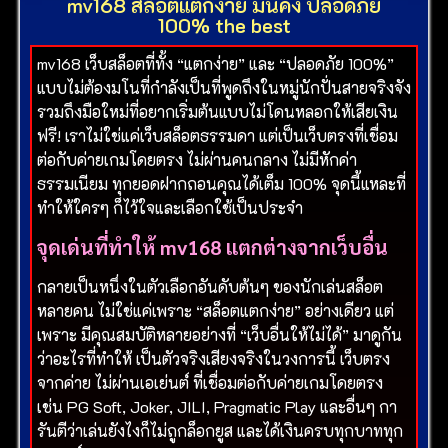
mv168 สล็อตแตกง่าย มั่นคง ปลอดภัย
100% the best
mv168 เว็บสล็อตที่ทั้ง “แตกง่าย” และ “ปลอดภัย 100%”
แบบไม่ต้องมโนที่กำลังเป็นที่พูดถึงในหมู่นักปั่นสายจริงจัง
รวมถึงมือใหม่ที่อยากเริ่มต้นแบบไม่โดนหลอกให้เสียเงิน
ฟรี! เราไม่ใช่แค่เว็บสล็อตธรรมดา แต่เป็นเว็บตรงที่เชื่อม
ต่อกับค่ายเกมโดยตรง ไม่ผ่านคนกลาง ไม่มีหักค่า
ธรรมเนียม ทุกยอดฝากถอนคุณได้เต็ม 100% จุดนี้แหละที่
ทำให้ใครๆ ก็ไว้ใจและเลือกใช้เป็นประจำ
จุดเด่นที่ทำให้ mv168 แตกต่างจากเว็บอื่น
กลายเป็นหนึ่งในตัวเลือกอันดับต้นๆ ของนักเล่นสล็อต
หลายคน ไม่ใช่แค่เพราะ “สล็อตแตกง่าย” อย่างเดียว แต่
เพราะ มีคุณสมบัติหลายอย่างที่ “เว็บอื่นให้ไม่ได้” มาดูกัน
ว่าอะไรที่ทำให้ เป็นตัวจริงเสียงจริงในวงการนี้ เว็บตรง
จากค่าย ไม่ผ่านเอเย่นต์ ที่เชื่อมต่อกับค่ายเกมโดยตรง
เช่น PG Soft, Joker, JILI, Pragmatic Play และอื่นๆ กา
รันตีว่าเล่นยังไงก็ไม่ถูกล็อกยูส และได้เงินครบทุกบาททุก