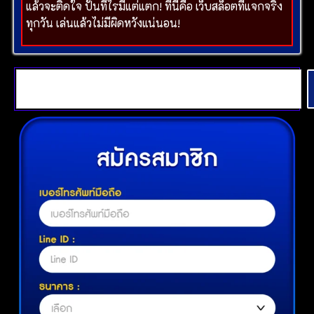
แล้วจะติดใจ ปั่นทีไรมีแต่แตก! ที่นี่คือ เว็บสล็อตที่แจกจริง
ทุกวัน เล่นแล้วไม่มีผิดหวังแน่นอน!