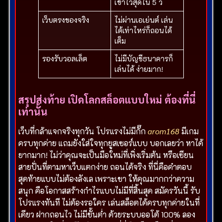
เข้าไวสุดใน 5 วิ
เว็บตรงของจริง
ไม่ผ่านเอเย่นต์ เล่น
ได้เท่าไหร่ก็ถอนได้
เต็ม
รองรับวอลเล็ต
ไม่มีบัญชีธนาคารก็
เล่นได้ ง่ายมาก!
สรุปส่งท้าย เปิดโลกสล็อตแบบใหม่ ต้องที่นี่
เท่านั้น
เว็บที่กล้าแจกจริงทุกวัน โปรแรงไม่มีกั๊ก
arom168
มีเกม
ครบทุกค่าย แถมยังใส่ใจทุกยูสเซอร์แบบ บอกเลยว่า หาได้
ยากมาก! ไม่ว่าคุณจะเป็นมือใหม่ที่เพิ่งเริ่มต้น หรือเซียน
สายปั่นที่ตามหาเว็บแตกง่าย ถอนได้จริง ที่นี่คือคำตอบ
สุดท้ายแบบไม่ต้องลังเล เพราะเขา ให้คุณมากกว่าความ
สนุก คือโอกาสสร้างกำไรแบบไม่มีที่สิ้นสุด สมัครวันนี้ รับ
โปรแรงทันที ไม่ต้องรอใคร เล่นสล็อตได้ครบทุกค่ายในที่
เดียว ฝากถอนไว ไม่มีขั้นต่ำ ด้วยระบบออโต้ 100% ลอง