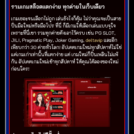
รวมเกมสล็อตแตกง่าย ทุกค่ายในเว็บเดียว
เกมเยอะจนเลือกไม่ถูก เล่นยังไงก็คุ้ม ไม่ว่าคุณจะเป็นสาย
ปั่นมือใหม่หรือมือโปร ที่นี่ ก็มีเกมให้เลือกเล่นแบบจุใจ
เพราะที่นี่เขา รวมทุกค่ายดังเอาไว้ครบ เช่น PG SLOT,
JILI, Pragmatic Play, Joker Gaming,
deltavip
และอีก
เพียบกว่า 30 ค่ายทั่วโลก! อัปเดตเกมใหม่ทุกสัปดาห์ไม่ใช่
แค่เกมเก่าเท่านั้นที่แตกง่าย แต่ เกมใหม่ก็ปั่นเพลินไม่แพ้
กัน อัปเดตเกมใหม่เข้าทุกสัปดาห์ ให้คุณได้ลองของใหม่
ก่อนใคร!