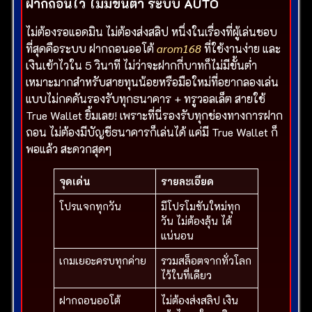
ฝากถอนไว ไม่มีขั้นต่ำ ระบบ AUTO
ไม่ต้องรอแอดมิน ไม่ต้องส่งสลิป หนึ่งในเรื่องที่ผู้เล่นชอบ
ที่สุดคือระบบ ฝากถอนออโต้
arom168
ที่ใช้งานง่าย และ
เงินเข้าไวใน 5 วินาที ไม่ว่าจะฝากกี่บาทก็ไม่มีขั้นต่ำ
เหมาะมากสำหรับสายทุนน้อยหรือมือใหม่ที่อยากลองเล่น
แบบไม่กดดันรองรับทุกธนาคาร + ทรูวอลเล็ต สายใช้
True Wallet ยิ้มเลย! เพราะที่นี่รองรับทุกช่องทางการฝาก
ถอน ไม่ต้องมีบัญชีธนาคารก็เล่นได้ แค่มี True Wallet ก็
พอแล้ว สะดวกสุดๆ
จุดเด่น
รายละเอียด
โปรแจกทุกวัน
มีโปรโมชันใหม่ทุก
วัน ไม่ต้องลุ้น ได้
แน่นอน
เกมเยอะครบทุกค่าย
รวมสล็อตจากทั่วโลก
ไว้ในที่เดียว
ฝากถอนออโต้
ไม่ต้องส่งสลิป เงิน