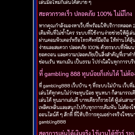
เล่นมือใหม่ก็เล่นได้สบาย ๆ
สะดวกรวดเร็ว ปลอดภัย 100% ไม่มีโกง
หากคุณกำลังมองหาเว็บที่พร้อมให้บริการตลอด
เดิมพันที่ไม่ซ้ำใคร ระบบที่ใช้งานง่ายช่วยให้ผู
ผ่านคอมพิวเตอร์หรือโทรศัพท์มือถือ ให้ท่านได้ลุ้น
ง่ายและสะดวก ปลอดภัย 100% ด้วยระบบที่พัฒนาโด
ยอดถอน และความปลอดภัยเป็นสิ่งสำคัญที่เราคำนึง
ซ่อนเร้น หมกเม้น เป็นธรม โปร่งใสในทุกการบร
ที่ gambling 888 ทุนน้อยก็เล่นได้ ไม่ต้
ที่ gambling888 เว็บบ้าน ๆ ที่ระบบไม่บ้าน เว็บท
เล่นได้ทุกคนไม่ว่าจะทุนน้อย ทุนหนา ก็สามารถเดิ
เล่นได้ ทุนมากเล่นดี บาทเดียวก็รวยได้ ผู้เล่นส
เพลิดเพลินและสนุกไปกับทุกการเดิมพัน ไม่ต้อง
ออนไลน์ดี ๆ สักที่ ที่ให้บริการคุณอย่างจริงใจข
gambling888
สูตรการเล่นได้เงินจริง ใช้งานได้ชัวร์