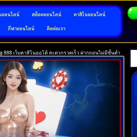
ันออนไลน์
สล็อตออนไลน์
คาสิโนออนไลน์
กีฬาออนไลน์
ติดต่อเรา
g 888 เว็บคาสิโนออโต้ สะดวกรวดเร็ว ฝากถอนไม่มีขั้นต่ำ