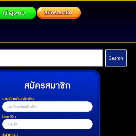
Search