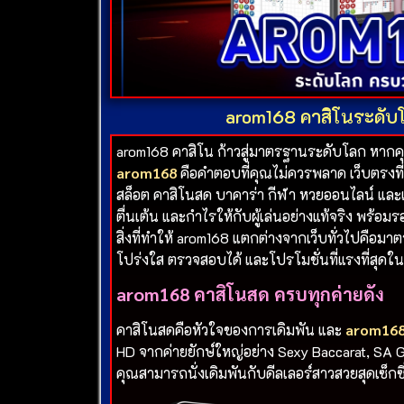
arom168 คาสิโนระดับโ
arom168 คาสิโน ก้าวสู่มาตรฐานระดับโลก หาก
arom168
คือคำตอบที่คุณไม่ควรพลาด เว็บตรงที่ร
สล็อต คาสิโนสด บาคาร่า กีฬา หวยออนไลน์ และ
ตื่นเต้น และกำไรให้กับผู้เล่นอย่างแท้จริง พร้อม
สิ่งที่ทำให้ arom168 แตกต่างจากเว็บทั่วไปคือ
โปร่งใส ตรวจสอบได้ และโปรโมชั่นที่แรงที่สุดใ
arom168 คาสิโนสด ครบทุกค่ายดัง
คาสิโนสดคือหัวใจของการเดิมพัน และ
arom16
HD จากค่ายยักษ์ใหญ่อย่าง Sexy Baccarat, SA 
คุณสามารถนั่งเดิมพันกับดีลเลอร์สาวสวยสุดเซ็ก