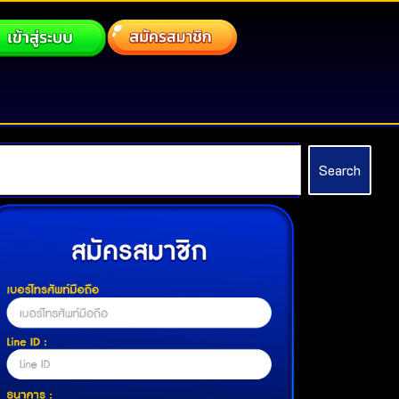
Search