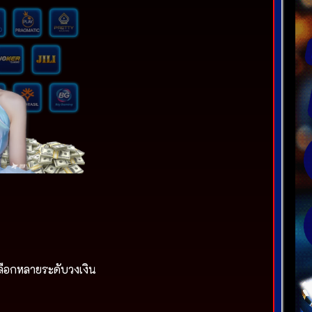
เลือกหลายระดับวงเงิน