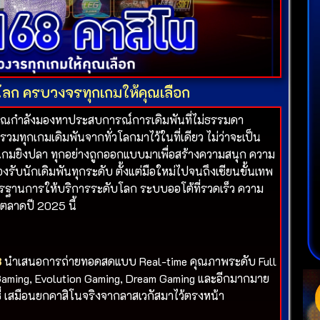
ลก ครบวงจรทุกเกมให้คุณเลือก
คุณกำลังมองหาประสบการณ์การเดิมพันที่ไม่ธรรมดา
วมทุกเกมเดิมพันจากทั่วโลกมาไว้ในที่เดียว ไม่ว่าจะเป็น
เกมยิงปลา ทุกอย่างถูกออกแบบมาเพื่อสร้างความสนุก ความ
รองรับนักเดิมพันทุกระดับ ตั้งแต่มือใหม่ไปจนถึงเซียนขั้นเทพ
มาตรฐานการให้บริการระดับโลก ระบบออโต้ที่รวดเร็ว ความ
นตลาดปี 2025 นี้
8
นำเสนอการถ่ายทอดสดแบบ Real-time คุณภาพระดับ Full
Gaming, Evolution Gaming, Dream Gaming และอีกมากมาย
ซี่ เสมือนยกคาสิโนจริงจากลาสเวกัสมาไว้ตรงหน้า