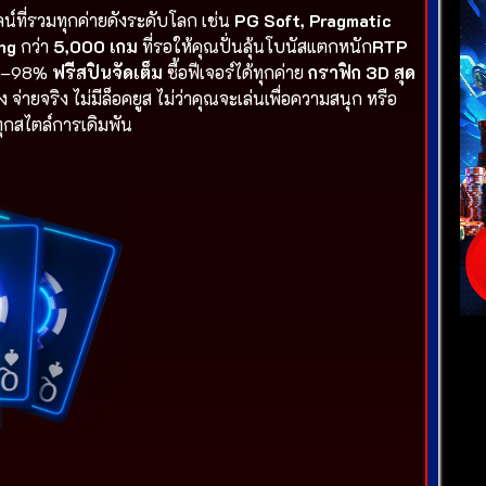
์ที่รวมทุกค่ายดังระดับโลก เช่น
PG Soft, Pragmatic
ng
กว่า
5,000 เกม
ที่รอให้คุณปั่นลุ้นโบนัสแตกหนัก
RTP
 96–98%
ฟรีสปินจัดเต็ม
ซื้อฟีเจอร์ได้ทุกค่าย
กราฟิก 3D สุด
 จ่ายจริง ไม่มีล็อคยูส ไม่ว่าคุณจะเล่นเพื่อความสนุก หรือ
ุกสไตล์การเดิมพัน