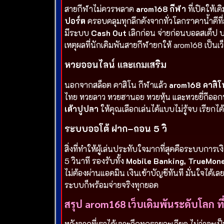
สายกีฬาไม่ควรพลาด
arom168 กีฬา
ที่เปิดให้เ
ปอร์ต
ครอบคลุมทุกลีกดังจากทั่วโลกราคาน้ำดีที่
มีระบบ
Cash Out
เลิกก่อน จ่ายก่อนบอลสเต็ป บอ
เหตุผลที่นักเดิมพันสายกีฬายกให้ arom168 เป็น
หวยออนไลน์ และเกมเสริม
นอกจากสล็อต คาสิโน กีฬาแล้ว
arom168 คาสิโ
ไทย หวยลาว หวยฮานอย หวยหุ้น และหวยยี่กีออกท
เต้าปูปลา
ให้คุณเลือกเล่นได้แบบไม่รู้จบ เรียกไ
ระบบออโต้ ฝาก–ถอน 5 วิ
สิ่งที่ทำให้ผู้เล่นประทับใจมากที่สุดคือระบบการ
5 วินาที รองรับทั้ง
Mobile Banking, TrueMon
ไม่ต้องผ่านแอดมิน เงินเข้าบัญชีทันที มั่นใจได้
ระบบก็พร้อมจ่ายจริงทุกยอด
สรุป arom168 เว็บเดิมพันระดับโลก ที่
หลังจากที่เราได้เจาะลึกทุกรายละเอียด ไม่ว่าจ