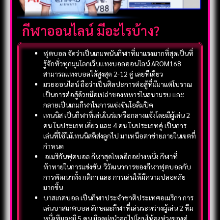
กีฬาออนไลน์ มีอะไรบ้าง?
ฟุตบอล จัดว่าเป็นเกมพนันกีฬาที่มาแรงมากที่สุดเป็นที่
รู้จักทั่วทุกมุมโลกเว็บแทงบอลออนไลน์ AROM168
สามารถแทงบอลได้สูงสุด 2-12 คู่ เลยทีเดียว
มวยออนไลน์ ถือว่าเป็นศิลปะการต่อสู้ที่มีมาแต่โบราณ
เป็นการต่อสู้ด้วยมือเปล่าของทหารในสนามรบ และ
กลายเป็นเกมกีฬาในการแข่งขันโอลิมปิค
เทนนิส เป็นกีฬาที่เล่นในร่มหรือกลางแจ้งโดยมีผู้เล่น 2
คน ในประเภท เดี่ยว และ 4 คน ในประเภทคู่ เป็นการ
เล่นที่ใช้ไม้เทนนิสตีส่งลูกไป มาเหนือตาข่ายภายในเขตที่
กำหนด
อเมริกันฟุตบอล กีฬาสุดโหดอีกอย่างหนึ่ง กีฬาที่
ท้าทายในการแข่งขัน วิวัฒนาการของกีฬาฟุตบอลกับ
การพัฒนาทั้ง กติกา และ การเล่นให้มีความปลอดภัย
มากขึ้น
บาสเกตบอล เป็นกีฬาประจำชาติประเทศอเมริกา การ
เล่นบาสเกตบอล ลักษณะกีฬาที่เล่นระหว่างผู้เล่น 2 ทีม
หนึ่งทีมจะมี 5 คน มีจุดมุ่งนำลูกไปโยนให้ลงห่วงของคู่