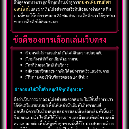
สมัครเดิมพันกีฬา
ดีที่สุดจากทางเรา ลูกค้าทุกท่านเข้าสู่การ
ออนไลน์
และฝากเงินได้อย่างรวดเร็วทันใจอย่างง่ายดาย ทีม
งานที่คอยให้บริการตลอด 24 ชม. สามารถ ติดต่อเรา ได้ทุกช่อง
ทางการติดต่อได้ตลอดเวลา
ข้อดีของการเลือกเล่นเว็บตรง
เว็บตรงไม่ผ่านเอเย่นต์ มั่นใจได้ในความปลอดภัย
มีเกมกีฬาให้เลือกเดิมพันมากมาย
มีคาสิโนออนไลน์ให้บริการ
สมัครสมาชิกและฝากเงินได้อย่างรวดเร็วและง่ายดาย
มีทีมงานคอยให้บริการตลอด 24 ชั่วโมง
ฝากถอน ไม่มีขั้นต่ำ สนุกได้ทุกที่ทุกเวลา
ถือว่าเป็นการฝากถอนได้อย่างสะดวกสบาย ไม่มีขั้นต่ำ ทางเรา
ได้จัดเตรียมระบบมาเพื่อให้เหล่านักเดิมพันกีฬกาเกมส์
ออนไลน์ควรเป็นเรื่องสนุก และ การเล่นที่เพลิดเพลิน ดังนั้นเรา
จึงออกแบบเว็บไซต์ให้ได้ใช้งานง่าย และมีระบบที่เสถียร และมี
ความปลอดภัย เพื่อให้ลูกค้าทุกท่านนั้นได้รับประสบการณ์การ