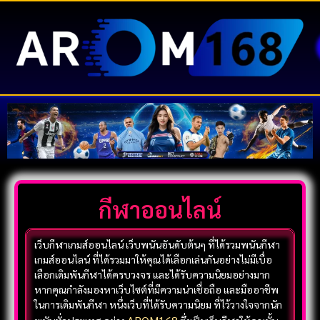
กีฬาออนไลน์
เว็บกีฬาเกมส์ออนไลน์ เว็บพนันอันดับต้นๆ ที่ได้รวมพนันกีฬา
เกมส์ออนไลน์ ที่ได้รวมมาให้คุณได้เลือกเล่นกันอย่างไม่มีเบื่อ
เลือกเดิมพันกีฬาได้ครบวงจร และได้รับความนิยมอย่างมาก
หากคุณกำลังมองหาเว็บไซต์ที่มีความน่าเชื่อถือ และมืออาชีพ
ในการเดิมพันกีฬา หนึ่งเว็บที่ได้รับความนิยม ที่ไว้วางใจจากนัก