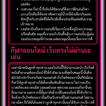
แข่งขัน
เบสบอล กีฬานี้ ที่เห็นได้ชัดเจนก็คือการฝึกเล่นกีฬา
แบบเป็นทีมที่ต้องอาศัยความมีน้ำหนึ่งใจเดียวกันและ
ต้องรู้ใจกัน สามัคคีให้เกียรติเพื่อนร่วมทีมแข่งขันบรรลุ
เป้าหมาย
กอล์ฟ เป็นกีฬาการเล่นที่เริ่มจากไกลที่อยู่ไกลจากหลุม
หรือเส้นชัย หลุมที่เจาะลงไปในพื้นดิน การเล่นนั้น ผู้เล่น
จะเล่นบนหลุมที่กำหนด แต่ละหลุมนั้นจะเริ่มจากการตี
กีฬาออนไลน์ เว็บตรงไม่ผ่านเอ
เย่น
เหล่านักพนันลูกค้าทุกท่าน และในวันนี้ได้นำมาแนะนำ เว็บไซต์
พนันกีฬาเกมส์ออนไลน์ ที่ได้กำลังมาแรงที่สุดในขณะนี้ นั้นคือ
AROM168 เว็บตรงไม่ผ่านเอเย่นต์ เว็บไซต์ของเรานั้นก็ยังมีเกม
กีฬาให้ลูกค้าทุกท่านได้เลือกเดิมพันอีกมากมาย ไม่ว่าจะเป็น
บาสเก็ตบอล เทนนิส วอลเลย์บอล ฟุตบอล และเกมกีฬาอื่นๆ
อีกมากมาย นอกจากนี้นั้นเรายังมี คาสิโนออนไลน์ ที่ให้บริการ
อีกด้วย เว็บไซต์ของเรานั้นเป็นเว็บตรงที่ไม่ผ่านเอเย่นต์ ไม่ผ่าน
กลางใดๆ จึงได้มั่นใจเลยว่า ลูกค้าทุกท่านั้นจะได้รับการบริการที่